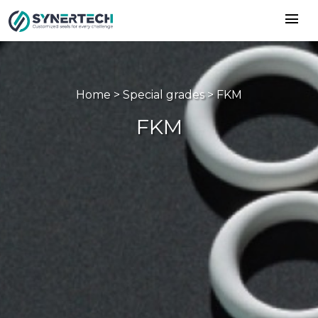
menu
Home > Special grades > FKM
FKM