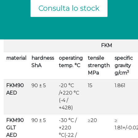
Consulta lo stock
FKM
material
hardness
operating
tensile
specific
ShA
temp. °C
strength
gravity
3
MPa
g/cm
FKM90
90 ± 5
-20 °C
15
1.861
AED
/+220 °C
(-4 /
+428)
FKM90
90 ± 5
-30 °C /
≥20
≥
GLT
+220
1.81+/-0.0
AED
°C(-22 /