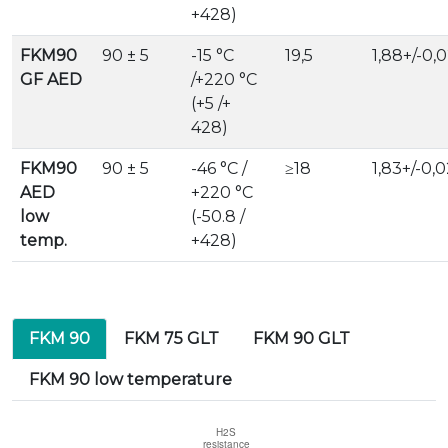
+428)
FKM90
90 ± 5
-15 °C
19,5
1,88+/-0,
GF AED
/+220 °C
(+5 /+
428)
FKM90
90 ± 5
-46 °C /
≥18
1,83+/-0,
AED
+220 °C
low
(-50.8 /
temp.
+428)
FKM 90
FKM 75 GLT
FKM 90 GLT
FKM 90 low temperature