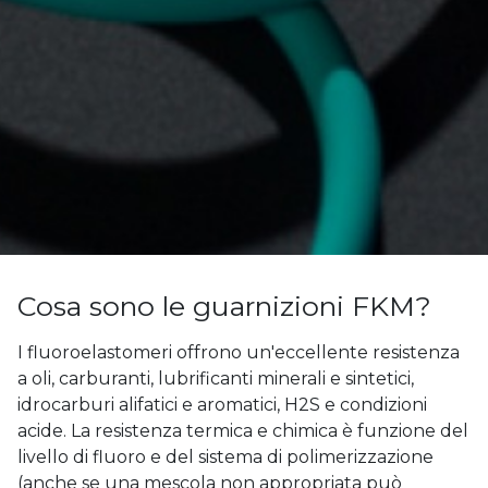
Cosa sono le guarnizioni FKM?
I fluoroelastomeri offrono un'eccellente resistenza
a oli, carburanti, lubrificanti minerali e sintetici,
idrocarburi alifatici e aromatici, H2S e condizioni
acide. La resistenza termica e chimica è funzione del
livello di fluoro e del sistema di polimerizzazione
(anche se una mescola non appropriata può