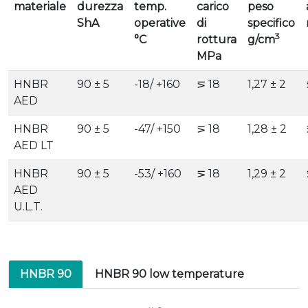
materiale
durezza
temp.
carico
peso
ShA
operative
di
specifico
3
°C
rottura
g/cm
MPa
HNBR
90 ± 5
-18/ +160
⋝ 18
1,27 ± 2
AED
HNBR
90 ± 5
-47/ +150
⋝ 18
1,28 ± 2
AED LT
HNBR
90 ± 5
-53/ +160
⋝ 18
1,29 ± 2
AED
U.L.T.
HNBR 90
HNBR 90 low temperature