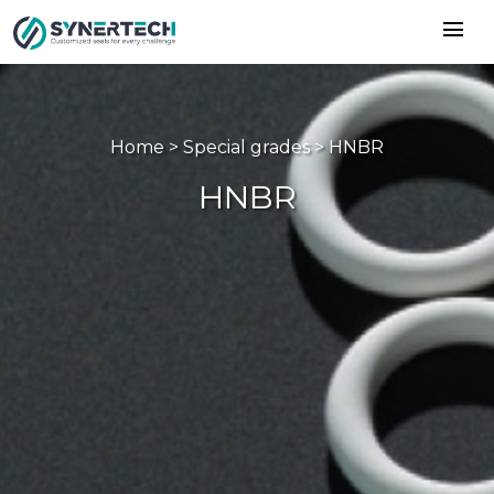
menu
Home > Special grades > HNBR
HNBR