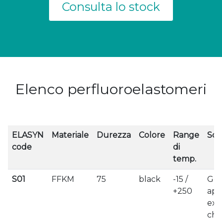
Consulta lo stock
Elenco perfluoroelastomeri
ELASYN
Materiale
Durezza
Colore
Range
Sco
code
di
temp.
S01
FFKM
75
black
-15 /
Gen
+250
app
exc
che