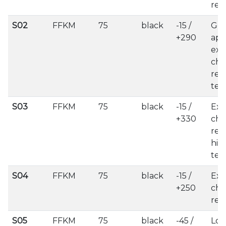
res
S02
FFKM
75
black
-15 /
Gen
+290
app
exc
che
res
tem
S03
FFKM
75
black
-15 /
Exc
+330
che
res
hig
tem
S04
FFKM
75
black
-15 /
Exc
+250
che
res
S05
FFKM
75
black
-45 /
Lo