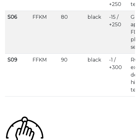
+250
tem
S06
FFKM
80
black
-15 /
Gen
+250
app
FDA
pha
sec
S09
FFKM
90
black
-1 /
RGD
+300
exp
dec
hig
tem